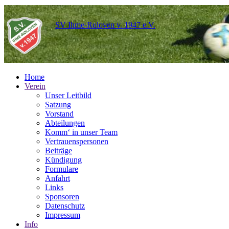
SV Ihme-Roloven v. 1947 e.V.
Home
Verein
Unser Leitbild
Satzung
Vorstand
Abteilungen
Komm‘ in unser Team
Vertrauenspersonen
Beiträge
Kündigung
Formulare
Anfahrt
Links
Sponsoren
Datenschutz
Impressum
Info