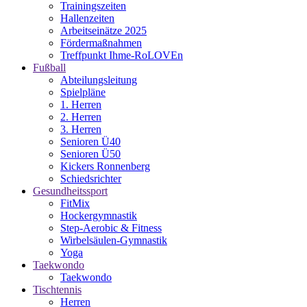
Trainingszeiten
Hallenzeiten
Arbeitseinätze 2025
Fördermaßnahmen
Treffpunkt Ihme-RoLOVEn
Fußball
Abteilungsleitung
Spielpläne
1. Herren
2. Herren
3. Herren
Senioren Ü40
Senioren Ü50
Kickers Ronnenberg
Schiedsrichter
Gesundheitssport
FitMix
Hockergymnastik
Step-Aerobic & Fitness
Wirbelsäulen-Gymnastik
Yoga
Taekwondo
Taekwondo
Tischtennis
Herren