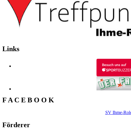
Links
F A C E B O O K
SV Ihme-Rol
Förderer