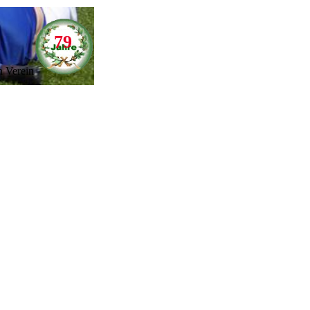
79
n Verein